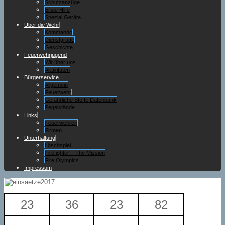
Schutzanzüge
Erste Hilfe
Spezial Geräte
Über die Wehr
Kommando
Dienstgrade
Geschichte
Feuerwehrjugend
Wir über uns
Aktivitäten
Bürgerservice
Allgemein
Feuerwehr
Gefährliche Stoffe Datenbank
Pegelstände
Links
Feuerwehren
Firmen
Unterhaltung
Löschspiel
Firefighter – The Mission
Fire Olympics
Impressum
23
36
23
82