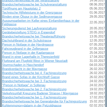
Brandsicherheitswache bei Veranstaltung
14.06.2017
Brandsicherheitswache bei Schulveranstaltung
08.06.2017
Türöffnung am Hauptplatz 2
05.06.2017
Technische Hilfeleistung in der Grenzgasse
01.06.2017
Binden einer Ölspur in der Sedlmayergasse
29.05.2017
Auspumparbeiten im Keller eines Einfamilienhaus in der
22.05.2017
Feldgasse
Sicherungsdienst bei Laufveranstaltung
20.05.2017
Gerätebeistellung STEIG in Eggendorf
20.05.2017
Brandsicherheitswache bei Theateraufführung
13.05.2017
Dachstuhlbrand in der Schulstrasse
12.05.2017
Person in Notlage in der Haydngasse
07.05.2017
Fahrzeugbrand in der Zellergasse
07.05.2017
Person in Notlage in der Kaplangasse
25.04.2017
Brand in einer Lagerhalle in Theresienfeld
17.04.2017
Flurbrand am Flugfeld West in Wiener Neustadt
31.03.2017
Sturmschaden in Haschendorf
04.03.2017
Brandverdacht in der Mayrgasse
26.02.2017
Brandsicherheitswache bei 4. Fachingssitzung
26.02.2017
Brand eines Sofas in der Kirchhoff Gasse
26.02.2017
Brandsicherheitswache bei 3. Fachingssitzung
24.02.2017
"Person in Notlage" in Sollenau
24.02.2017
Brandsicherheitswache bei 2. Fachingssitzung
19.02.2017
Verkehrsunfall Kreuzung Badener Strasse / Mayrgasse
18.02.2017
Brandsicherheitswache bei 1. Fachingssitzung
17.02.2017
Brandsicherheitswache bei Generalprobe für Fachingssitzung
15.02.2017
Kohlemmonoxydalarm in der Petzoldgasse
02.02.2017