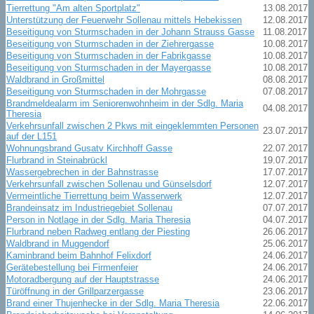
Tierrettung "Am alten Sportplatz"
13.08.2017
Unterstützung der Feuerwehr Sollenau mittels Hebekissen
12.08.2017
Beseitigung von Sturmschaden in der Johann Strauss Gasse
11.08.2017
Beseitigung von Sturmschaden in der Ziehrergasse
10.08.2017
Beseitigung von Sturmschaden in der Fabrikgasse
10.08.2017
Beseitigung von Sturmschaden in der Mayergasse
10.08.2017
Waldbrand in Großmittel
08.08.2017
Beseitigung von Sturmschaden in der Mohrgasse
07.08.2017
Brandmeldealarm im Seniorenwohnheim in der Sdlg. Maria
04.08.2017
Theresia
Verkehrsunfall zwischen 2 Pkws mit eingeklemmten Personen
23.07.2017
auf der L151
Wohnungsbrand Gusatv Kirchhoff Gasse
22.07.2017
Flurbrand in Steinabrückl
19.07.2017
Wassergebrechen in der Bahnstrasse
17.07.2017
Verkehrsunfall zwischen Sollenau und Günselsdorf
12.07.2017
Vermeintliche Tierrettung beim Wasserwerk
12.07.2017
Brandeinsatz im Industriegebiet Sollenau
07.07.2017
Person in Notlage in der Sdlg. Maria Theresia
04.07.2017
Flurbrand neben Radweg entlang der Piesting
26.06.2017
Waldbrand in Muggendorf
25.06.2017
Kaminbrand beim Bahnhof Felixdorf
24.06.2017
Gerätebestellung bei Firmenfeier
24.06.2017
Motoradbergung auf der Hauptstrasse
24.06.2017
Türöffnung in der Grillparzergasse
23.06.2017
Brand einer Thujenhecke in der Sdlg. Maria Theresia
22.06.2017