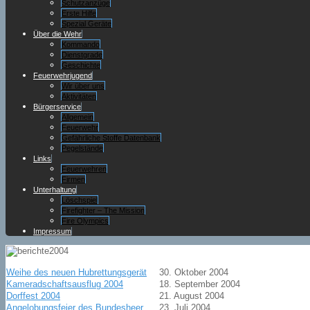
Schutzanzüge
Erste Hilfe
Spezial Geräte
Über die Wehr
Kommando
Dienstgrade
Geschichte
Feuerwehrjugend
Wir über uns
Aktivitäten
Bürgerservice
Allgemein
Feuerwehr
Gefährliche Stoffe Datenbank
Pegelstände
Links
Feuerwehren
Firmen
Unterhaltung
Löschspiel
Firefighter – The Mission
Fire Olympics
Impressum
Weihe des neuen Hubrettungsgerät
30. Oktober 2004
Kameradschaftsausflug 2004
18. September 2004
Dorffest 2004
21. August 2004
Angelobungsfeier des Bundesheer
23. Juli 2004