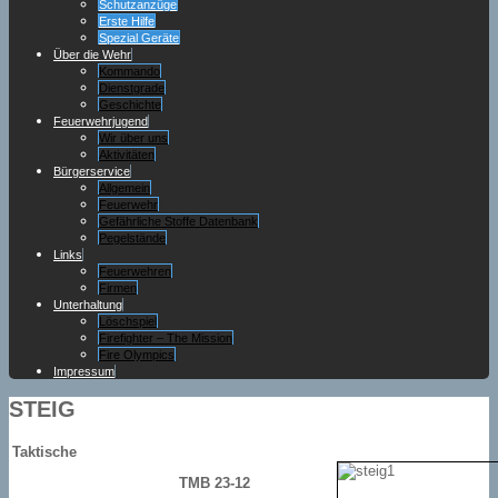
Schutzanzüge
Erste Hilfe
Spezial Geräte
Über die Wehr
Kommando
Dienstgrade
Geschichte
Feuerwehrjugend
Wir über uns
Aktivitäten
Bürgerservice
Allgemein
Feuerwehr
Gefährliche Stoffe Datenbank
Pegelstände
Links
Feuerwehren
Firmen
Unterhaltung
Löschspiel
Firefighter – The Mission
Fire Olympics
Impressum
STEIG
Taktische
TMB 23-12