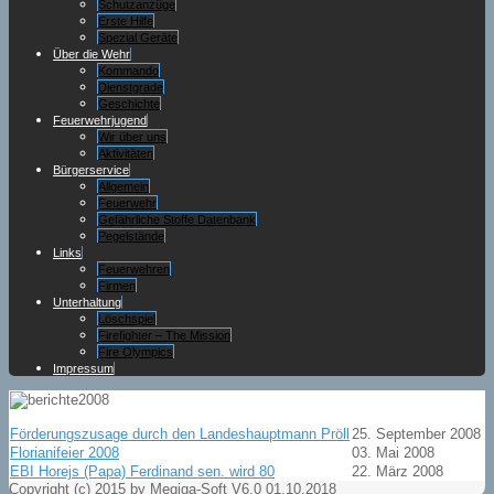
Schutzanzüge
Erste Hilfe
Spezial Geräte
Über die Wehr
Kommando
Dienstgrade
Geschichte
Feuerwehrjugend
Wir über uns
Aktivitäten
Bürgerservice
Allgemein
Feuerwehr
Gefährliche Stoffe Datenbank
Pegelstände
Links
Feuerwehren
Firmen
Unterhaltung
Löschspiel
Firefighter – The Mission
Fire Olympics
Impressum
Förderungszusage durch den Landeshauptmann Pröll
25. September 2008
Florianifeier 2008
03. Mai 2008
EBI Horejs (Papa) Ferdinand sen. wird 80
22. März 2008
Copyright (c) 2015 by Megiga-Soft V6.0 01.10.2018