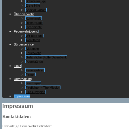
Schutzanzüge
Erste Hilfe
Spezial Geräte
Über die Wehr
Kommando
Dienstgrade
Geschichte
Feuerwehrjugend
Wir über uns
Aktivitäten
Bürgerservice
Allgemein
Feuerwehr
Gefährliche Stoffe Datenbank
Pegelstände
Links
Feuerwehren
Firmen
Unterhaltung
Löschspiel
Firefighter – The Mission
Fire Olympics
Impressum
Impressum
Kontaktdaten:
Freiwillige Feuerwehr Felixdorf