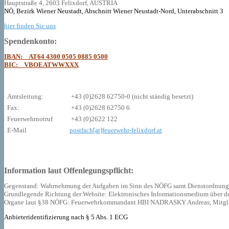
Hauptstraße 4, 2603 Felixdorf, AUSTRIA
NÖ, Bezirk Wiener Neustadt, Abschnitt Wiener Neustadt-Nord, Unterabschnitt 3
hier finden Sie uns
Spendenkonto:
IBAN: AT64 4300 0505 0885 0500
BIC: VBOEATWWXXX
Amtsleitung:
+43 (0)2628 62750-0 (nicht ständig besetzt)
Fax:
+43 (0)2628 62750 6
Feuerwehrnotruf
+43 (0)2622 122
E-Mail
postfach[at]feuerwehr-felixdorf.at
Information laut Offenlegungspflicht:
Gegenstand: Wahrnehmung der Aufgaben im Sinn des NÖFG samt Dienstordnung
Grundlegende Richtung der Website: Elektronisches Informationsmedium über den 
Organe laut §38 NÖFG: Feuerwehrkommandant HBI NADRASKY Andreas, Mitgl
Anbieteridentifizierung nach § 5 Abs. 1 ECG