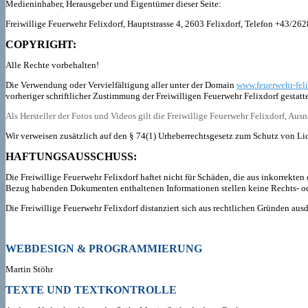
Medieninhaber, Herausgeber und Eigentümer dieser Seite:
Freiwillige Feuerwehr Felixdorf, Hauptstrasse 4, 2603 Felixdorf, Telefon +43/2
COPYRIGHT:
Alle Rechte vorbehalten!
Die Verwendung oder Vervielfältigung aller unter der Domain
www.feuerwehr-feli
vorheriger schriftlicher Zustimmung der Freiwilligen Feuerwehr Felixdorf gestatt
Als Hersteller der Fotos und Videos gilt die Freiwillige Feuerwehr Felixdorf, A
Wir verweisen zusätzlich auf den § 74(1) Urheberrechtsgesetz zum Schutz von Lic
HAFTUNGSAUSSCHUSS:
Die Freiwillige Feuerwehr Felixdorf haftet nicht für Schäden, die aus inkorrekten 
Bezug habenden Dokumenten enthaltenen Informationen stellen keine Rechts- ode
Die Freiwillige Feuerwehr Felixdorf distanziert sich aus rechtlichen Gründen aus
WEBDESIGN & PROGRAMMIERUNG
Martin Stöhr
TEXTE UND TEXTKONTROLLE