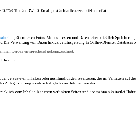
628/62750 Telefax DW –6, Emai:
postfach[at]feuerwehr-felixdorf.at
xdorf.at
präsentierten Fotos, Videos, Texten und Daten, einschließlich Speicherung
et. Die Verwertung von Daten inklusive Einspeisung in Online-Dienste, Databases od
usnahmen werden entsprechend gekennzeichnet.
htbildern.
oder verspäteten Inhalten oder aus Handlungen resultieren, die im Vertrauen auf die 
r Anlageberatung sondern lediglich eine Information dar.
drücklich vom Inhalt aller extern verlinkten Seiten und übernehmen keinerlei Haftun