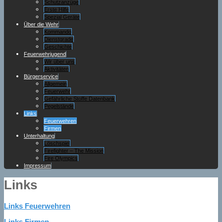
Schutzanzüge
Erste Hilfe
Spezial Geräte
Über die Wehr
Kommando
Dienstgrade
Geschichte
Feuerwehrjugend
Wir über uns
Aktivitäten
Bürgerservice
Allgemein
Feuerwehr
Gefährliche Stoffe Datenbank
Pegelstände
Links
Feuerwehren
Firmen
Unterhaltung
Löschspiel
Firefighter – The Mission
Fire Olympics
Impressum
Links
Links Feuerwehren
Links Firmen