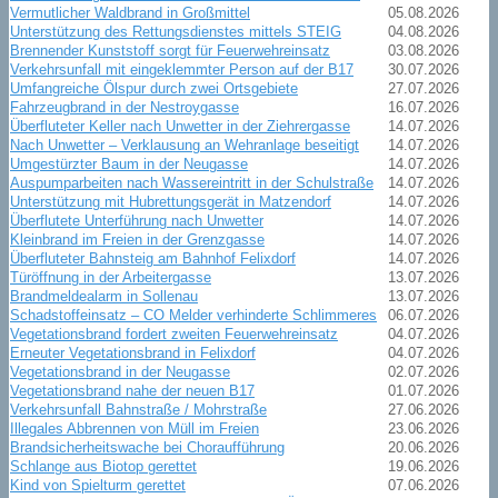
Vermutlicher Waldbrand in Großmittel
05.08.2026
Unterstützung des Rettungsdienstes mittels STEIG
04.08.2026
Brennender Kunststoff sorgt für Feuerwehreinsatz
03.08.2026
Verkehrsunfall mit eingeklemmter Person auf der B17
30.07.2026
Umfangreiche Ölspur durch zwei Ortsgebiete
27.07.2026
Fahrzeugbrand in der Nestroygasse
16.07.2026
Überfluteter Keller nach Unwetter in der Ziehrergasse
14.07.2026
Nach Unwetter – Verklausung an Wehranlage beseitigt
14.07.2026
Umgestürzter Baum in der Neugasse
14.07.2026
Auspumparbeiten nach Wassereintritt in der Schulstraße
14.07.2026
Unterstützung mit Hubrettungsgerät in Matzendorf
14.07.2026
Überflutete Unterführung nach Unwetter
14.07.2026
Kleinbrand im Freien in der Grenzgasse
14.07.2026
Überfluteter Bahnsteig am Bahnhof Felixdorf
14.07.2026
Türöffnung in der Arbeitergasse
13.07.2026
Brandmeldealarm in Sollenau
13.07.2026
Schadstoffeinsatz – CO Melder verhinderte Schlimmeres
06.07.2026
Vegetationsbrand fordert zweiten Feuerwehreinsatz
04.07.2026
Erneuter Vegetationsbrand in Felixdorf
04.07.2026
Vegetationsbrand in der Neugasse
02.07.2026
Vegetationsbrand nahe der neuen B17
01.07.2026
Verkehrsunfall Bahnstraße / Mohrstraße
27.06.2026
Illegales Abbrennen von Müll im Freien
23.06.2026
Brandsicherheitswache bei Choraufführung
20.06.2026
Schlange aus Biotop gerettet
19.06.2026
Kind von Spielturm gerettet
07.06.2026