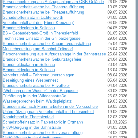
Personenbefreiung aus Aufzugsanlage am ÖBB-Gelände
26.05.2026
Brandsicherheitswache bei Theateraufführung
10.05.2026
Brandsicherheitswache bei Theateraufführung
09.05.2026
Schadstoffeinsatz in Lichtenwörth
04.05.2026
Verkehrsunfall auf der „Ebner-Kreuzung“
04.05.2026
Brandmeldealarm in Sollenau
04.05.2026
B3 – Gebäudebrand-Groß in Theresienfeld
01.05.2026
Technischer Einsatz in der Grillparzergasse
29.04.2026
Brandsicherheitswache bei Kabarettveranstaltung
25.04.2026
Menschenrettung am Bahnhof Felixdorf
25.04.2026
Personenbefreiung aus Aufzugsanlage in der Bahnstrasse
25.04.2026
Brandsicherheitswache bei Geburtstagsfeier
24.04.2026
Brandmeldealarm in Sollenau
23.04.2026
Brandmeldealarm in Sollenau
13.04.2026
Verkehrsunfall – Fahrzeug überschlagen
08.04.2026
Beseitigung eines Wespennest
05.04.2026
Brandsicherheitswache bei Privatfeier
04.04.2026
"Wohnung unter Wasser" in der Baugasse
30.03.2026
Türöffnung in in der Wildgansstraße
26.03.2026
Wassergebrechen beim Waldspielplatz
19.03.2026
Brandeinsatz nach Flämmarbeiten in der Volksschule
19.03.2026
Unterstützung nach Verkehrsunfall in Theresienfeld
19.03.2026
Kaminbrand in Theresienfeld
12.03.2026
Schadstoffeinsatz in Papierfabrik in Ortmann
11.03.2026
PKW-Bergung in der Bahnstraße
04.03.2026
Brandsicherheitswache bei Ballveranstaltung
28.02.2026
Nottüröffnung in der Arbeitergasse
25.02.2026