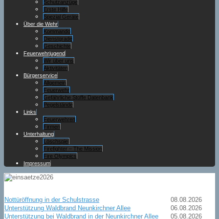
Schutzanzüge
Erste Hilfe
Spezial Geräte
Über die Wehr
Kommando
Dienstgrade
Geschichte
Feuerwehrjugend
Wir über uns
Aktivitäten
Bürgerservice
Allgemein
Feuerwehr
Gefährliche Stoffe Datenbank
Pegelstände
Links
Feuerwehren
Firmen
Unterhaltung
Löschspiel
Firefighter – The Mission
Fire Olympics
Impressum
Nottüröffnung in der Schulstrasse
08.08.2026
Unterstützung Waldbrand Neunkirchner Allee
06.08.2026
Unterstützung bei Waldbrand in der Neunkirchner Allee
05.08.2026