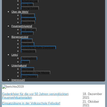
Schutzanzüge
Erste Hilfe
Spezial Geräte
Über die Wehr
Kommando
Dienstgrade
Geschichte
Feuerwehrjugend
Wir über uns
Aktivitäten
Bürgerservice
Allgemein
Feuerwehr
Gefährliche Stoffe Datenbank
Pegelstände
Links
Feuerwehren
Firmen
Unterhaltung
Löschspiel
Firefighter – The Mission
Fire Olympics
Impressum
Gedenkfeier für die vor 50 Jahren verunglückten
18. Dezember
Feuerwehrkameraden
2021
21. Oktober
Einsatzübung in der Volksschule Felixdorf
2021