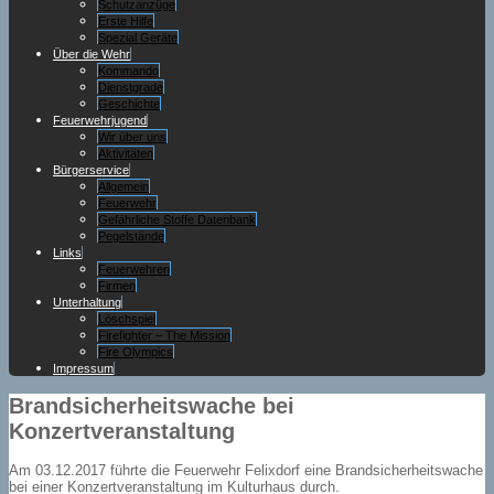
Schutzanzüge
Erste Hilfe
Spezial Geräte
Über die Wehr
Kommando
Dienstgrade
Geschichte
Feuerwehrjugend
Wir über uns
Aktivitäten
Bürgerservice
Allgemein
Feuerwehr
Gefährliche Stoffe Datenbank
Pegelstände
Links
Feuerwehren
Firmen
Unterhaltung
Löschspiel
Firefighter – The Mission
Fire Olympics
Impressum
Brandsicherheitswache bei
Konzertveranstaltung
Am 03.12.2017 führte die Feuerwehr Felixdorf eine Brandsicherheitswache
bei einer Konzertveranstaltung im Kulturhaus durch.