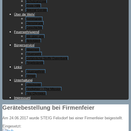
Schutzanzüge
Erste Hilfe
Spezial Geräte
Über die Wehr
Kommando
Dienstgrade
Geschichte
Feuerwehrjugend
Wir über uns
Aktivitäten
Bürgerservice
Allgemein
Feuerwehr
Gefährliche Stoffe Datenbank
Pegelstände
Links
Feuerwehren
Firmen
Unterhaltung
Löschspiel
Firefighter – The Mission
Fire Olympics
Impressum
Gerätebestellung bei Firmenfeier
Am 24.06.2017 wurde STEIG Felixdorf bei einer Firmenfeier beigestellt.
Eingesetzt: