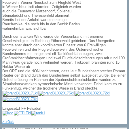
Feuerwehr Wiener Neustadt zum Flugfeld West
in Wiener Neustadt alarmiert. Zeitgleich wurden
auch die Feuerwehr Matzendorf, Sollenau,
Steinabrückl und Theresienfeld alarmiert.
Bereits bei der Anfahrt war eine riesige
Rauchwolke, die noch bis in den Bezirk Baden
wahrnehmbar war, sichtbar.
Durch den starken Wind wurde der Wiesenbrand mit enormer
Geschwindigkeit in Richtung Föhrenwald getrieben. Das Übergreifen
konnte aber durch den koordinierten Einsatz von 6 Freiwilligen
Feuerwehren und der Flugfeldfeuerwehr des Österreichischen
Bundesheeres mit insgesamt elf Tanklöschfahrzeugen, zwei
Großtanklöschfahrzeugen und zwei Flugfeldlöschfahrzeugen mit rund 100
Mann/Frau gerade noch verhindert werden. Trotzdem brannten rund 15
Hektar Wiese ab.
Der ORF und die NÖN berichteten, dass laut Bundesheersprecher Roman
Rauter der Brand durch das Bundesheer selbst ausgelöst wurde. Bei einer
Gefechtsübung im Rahmen der Spatenstichfeierlichkeiten wurden zu
Simulationszwecken pyrotechnische Mittel verwendet. Dabei kam es zu
Funkenflug, welcher die trockene Wiese in Brand steckte.
Eingesetzt FF Felixdorf:
Zurück