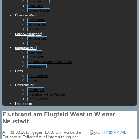
Schutzanzüge
Erste Hilfe
Spezial Geräte
Über die Wehr
Kommando
Dienstgrade
Geschichte
Feuerwehrjugend
Wir über uns
Aktivitäten
Bürgerservice
Allgemein
Feuerwehr
Gefährliche Stoffe Datenbank
Pegelstände
Links
Feuerwehren
Firmen
Unterhaltung
Löschspiel
Firefighter – The Mission
Fire Olympics
Impressum
Flurbrand am Flugfeld West in Wiener
Neustadt
Am 31.03.2017, gegen 13:30 Uhr, wurde die
Feuerwehr Felixdorf zur Unterstützung der