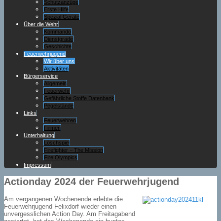
Schutzanzüge
Erste Hilfe
Spezial Geräte
Über die Wehr
Kommando
Dienstgrade
Geschichte
Feuerwehrjugend
Wir über uns
Aktivitäten
Bürgerservice
Allgemein
Feuerwehr
Gefährliche Stoffe Datenbank
Pegelstände
Links
Feuerwehren
Firmen
Unterhaltung
Löschspiel
Firefighter – The Mission
Fire Olympics
Impressum
Actionday 2024 der Feuerwehrjugend
Am vergangenen Wochenende erlebte die
Feuerwehrjugend Felixdorf wieder einen
unvergesslichen Action Day. Am Freitagabend