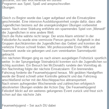
gestartet, bot das Wochenende ein buntes
Programm aus Spiel, Spaß und anspruchsvollen
Übungen.
Gleich zu Beginn wurde das Lager aufgebaut und die Einsatzpläne
geschmiedet. Eine intensive Ausbildungseinheit sorgte dafür, dass alle
Jugendlichen bestens auf die unangekündigten Übungen vorbereitet
waren. Nach einer Stärkung entführte ein spannendes Spiel von „Werwolf“
die Jugendlichen in eine andere Welt.
Doch die Ruhe währte nicht lange: Der erste Alarm ertönte! In der
Felixdorfer Au wurde eine vermisste Person gesucht. Aufgeteilt in drei
Gruppen durchkämmten die Jugendlichen das Gebiet und konnten die
verletzte Person schnell finden. Mit professioneller Erste Hilfe und
Teamwork wurde sie geborgen und zum vereinbarten Sammelpunkt
gebracht.
Am nächsten Morgen ging es nach einem ausgiebigen Frühstück sportlich
weiter. In der Sprunganlage Steinabrückl konnten sich die Jugendlichen so
richtig austoben. Ein Besuch bei McDonald's rundete den Vormittag ab.
Am Nachmittag folgte der nächste Einsatzalarm: Ein brennendes
Fahrzeug forderte die Feuerwehrjugend heraus. Mit geübten Handgriffen
wurde der Brand schnell unter Kontrolle gebracht und das Fahrzeug
anschließend sicher mit der Abschleppachse abtransportiert.
Nach einem aufregenden Wochenende und zahlreichen erfolgreich
absolvierten Übungen endete der Action Day. Die Feuerwehrjugend
Felixdorf blickt auf ein weiteres gelungenes Event zurück und freut sich
schon auf das nächste Jahr.
Feuerwehrjugend – Sei auch DU dabei