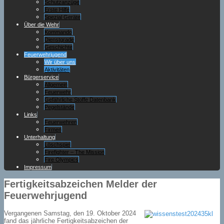
Schutzanzüge
Erste Hilfe
Spezial Geräte
Über die Wehr
Kommando
Dienstgrade
Geschichte
Feuerwehrjugend
Wir über uns
Aktivitäten
Bürgerservice
Allgemein
Feuerwehr
Gefährliche Stoffe Datenbank
Pegelstände
Links
Feuerwehren
Firmen
Unterhaltung
Löschspiel
Firefighter – The Mission
Fire Olympics
Impressum
Fertigkeitsabzeichen Melder der
Feuerwehrjugend
Vergangenen Samstag, den 19. Oktober 2024
fand das jährliche Fertigkeitsabzeichen der