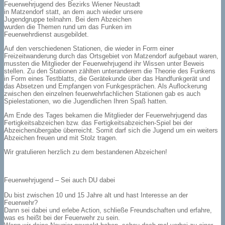
Feuerwehrjugend des Bezirks Wiener Neustadt
in Matzendorf statt, an dem auch wieder unsere
Jugendgruppe teilnahm. Bei dem Abzeichen
wurden die Themen rund um das Funken im
Feuerwehrdienst ausgebildet.
Auf den verschiedenen Stationen, die wieder in Form einer
Freizeitwanderung durch das Ortsgebiet von Matzendorf aufgebaut waren,
mussten die Mitglieder der Feuerwehrjugend ihr Wissen unter Beweis
stellen. Zu den Stationen zählten unteranderem die Theorie des Funkens
in Form eines Testblatts, die Gerätekunde über das Handfunkgerät und
das Absetzen und Empfangen von Funkgesprächen. Als Auflockerung
zwischen den einzelnen feuerwehrfachlichen Stationen gab es auch
Spielestationen, wo die Jugendlichen Ihren Spaß hatten.
Am Ende des Tages bekamen die Mitglieder der Feuerwehrjugend das
Fertigkeitsabzeichen bzw. das Fertigkeitsabzeichen-Spiel bei der
Abzeichenübergabe überreicht. Somit darf sich die Jugend um ein weiters
Abzeichen freuen und mit Stolz tragen.
Wir gratulieren herzlich zu dem bestandenen Abzeichen!
Feuerwehrjugend – Sei auch DU dabei
Du bist zwischen 10 und 15 Jahre alt und hast Interesse an der
Feuerwehr?
Dann sei dabei und erlebe Action, schließe Freundschaften und erfahre,
was es heißt bei der Feuerwehr zu sein.