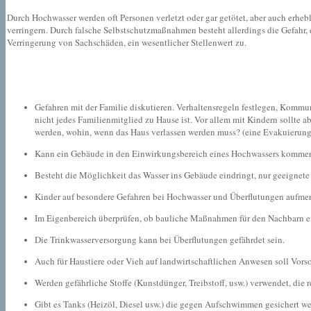
Durch Hochwasser werden oft Personen verletzt oder gar getötet, aber auch er
verringern. Durch falsche Selbstschutzmaßnahmen besteht allerdings die Gefahr,
Verringerung von Sachschäden, ein wesentlicher Stellenwert zu.
Gefahren mit der Familie diskutieren. Verhaltensregeln festlegen, Kommun
nicht jedes Familienmitglied zu Hause ist. Vor allem mit Kindern sollte a
werden, wohin, wenn das Haus verlassen werden muss? (eine Evakuierun
Kann ein Gebäude in den Einwirkungsbereich eines Hochwassers komme
Besteht die Möglichkeit das Wasser ins Gebäude eindringt, nur geeignet
Kinder auf besondere Gefahren bei Hochwasser und Überflutungen aufmer
Im Eigenbereich überprüfen, ob bauliche Maßnahmen für den Nachbarn ei
Die Trinkwasserversorgung kann bei Überflutungen gefährdet sein.
Auch für Haustiere oder Vieh auf landwirtschaftlichen Anwesen soll Vors
Werden gefährliche Stoffe (Kunstdünger, Treibstoff, usw.) verwendet, die
Gibt es Tanks (Heizöl, Diesel usw.) die gegen Aufschwimmen gesichert w