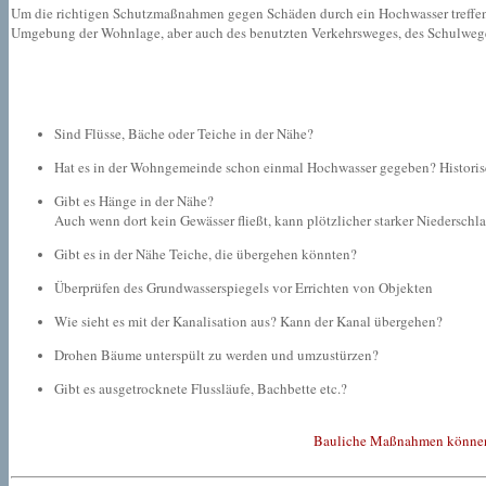
Um die richtigen Schutzmaßnahmen gegen Schäden durch ein Hochwasser treffen z
Umgebung der Wohnlage, aber auch des benutzten Verkehrsweges, des Schulweges
Sind Flüsse, Bäche oder Teiche in der Nähe?
Hat es in der Wohngemeinde schon einmal Hochwasser gegeben? Histori
Gibt es Hänge in der Nähe?
Auch wenn dort kein Gewässer fließt, kann plötzlicher starker Niedersc
Gibt es in der Nähe Teiche, die übergehen könnten?
Überprüfen des Grundwasserspiegels vor Errichten von Objekten
Wie sieht es mit der Kanalisation aus? Kann der Kanal übergehen?
Drohen Bäume unterspült zu werden und umzustürzen?
Gibt es ausgetrocknete Flussläufe, Bachbette etc.?
Bauliche Maßnahmen können di