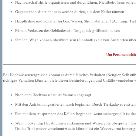
Nachbarschaftshilfe organisieren und durchführen. Nichtbetroffene sollen
Gegenstände, die nicht nass werden dürfen, aus dem Keller räumen!
Haupthähne und Schalter für Gas, Wasser, Strom abdrehen! (Achtung: Tie
Für ein Verlassen des Gebäudes ein Notgepäck griffbereit halten
Straßen, Wege können überflutet sein (Sinnhaftigkeit von Ausfahrten übe
Um Personenschäde
Bei Hochwasserereignissen kommt es durch falsches Verhalten (Neugier, Selbstüb
richtiges Verhalten könnten viele dieser Behinderungen und Unfälle vermieden 
Nach dem Hochwasser ist Aufräumen angesagt
Mit den Aufräumungsarbeiten rasch beginnen. Durch Tierkadaver entsteh
Erst mit dem Auspumpen des Kellers beginnen, wenn sichergestellt ist d
Wenn notwendig Hausbrunnen entkeimen und Wassergüte überprüfen lasse
Da das Trinkwasser verschmutzt sein könnte, ist ein Wasservorrat immer g