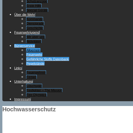
Schutzanzüge
Erste Hilfe
Spezial Geräte
Über die Wehr
Kommando
Dienstgrade
Geschichte
Feuerwehrjugend
Wir über uns
Aktivitäten
Bürgerservice
Allgemein
Feuerwehr
Gefährliche Stoffe Datenbank
Pegelstände
Links
Feuerwehren
Firmen
Unterhaltung
Löschspiel
Firefighter – The Mission
Fire Olympics
Impressum
Hochwasserschutz