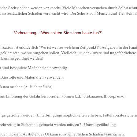
hebliche Sachschäden werden verursacht. Viele Menschen versuchen durch Selbstsc
 dass zusätzlicher Schaden verursacht wird. Der Schutz von Mensch und Tier steht 
Vorbereitung - "Was sollten Sie schon heute tun?"
ikation ist erforderlich "Wo ist wer, zu welchem Zeitpunkt?", Aufgaben in der Fam
bgeklärt sein, wo sie hingehen sollen. Vielleicht ist der kürzere und ungefährliche
g kann angeordnet werden)
n sind besondere Maßnahmen notwendig.
e Baustoffe und Materialien verwenden.
ksam machen (Aufsichtspflicht)
ne Erhöhung der Gefahr hervorrufen können (z.B. Stützmauer, Biotop, usw.)
orge getroffen werden (Unterbringungsmöglichkeiten erheben, Futtervorräte sichern
 rechtzeitig in Sicherheit gebracht werden müssen? - Umweltgefährdung
erden müssen. Austretendes Öl kann sonst erheblichen Schaden verursachen.