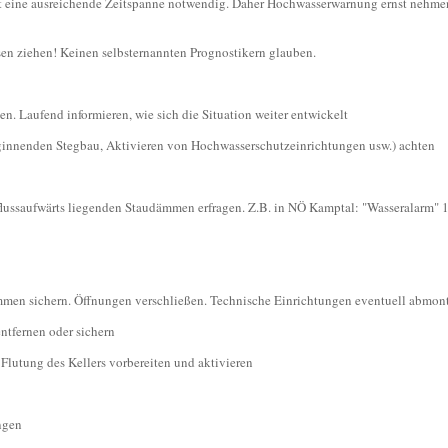
ist eine ausreichende Zeitspanne notwendig. Daher Hochwasserwarnung ernst nehme
sen ziehen! Keinen selbsternannten Prognostikern glauben.
. Laufend informieren, wie sich die Situation weiter entwickelt
innenden Stegbau, Aktivieren von Hochwasserschutzeinrichtungen usw.) achten
 flussaufwärts liegenden Staudämmen erfragen. Z.B. in NÖ Kamptal: "Wasseralarm
men sichern. Öffnungen verschließen. Technische Einrichtungen eventuell abmon
tfernen oder sichern
utung des Kellers vorbereiten und aktivieren
ngen