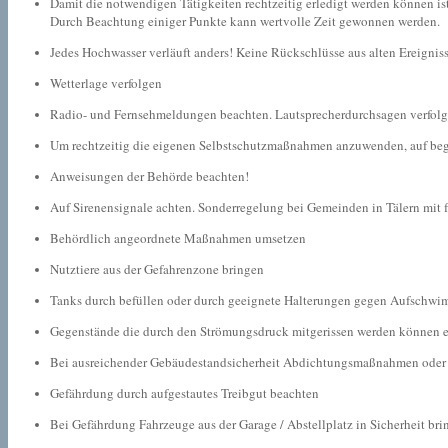
Damit die notwendigen Tätigkeiten rechtzeitig erledigt werden können 
Durch Beachtung einiger Punkte kann wertvolle Zeit gewonnen werden.
Jedes Hochwasser verläuft anders! Keine Rückschlüsse aus alten Ereignis
Wetterlage verfolgen
Radio- und Fernsehmeldungen beachten. Lautsprecherdurchsagen verfolgen
Um rechtzeitig die eigenen Selbstschutzmaßnahmen anzuwenden, auf beg
Anweisungen der Behörde beachten!
Auf Sirenensignale achten. Sonderregelung bei Gemeinden in Tälern mit
Behördlich angeordnete Maßnahmen umsetzen
Nutztiere aus der Gefahrenzone bringen
Tanks durch befüllen oder durch geeignete Halterungen gegen Aufschwim
Gegenstände die durch den Strömungsdruck mitgerissen werden können en
Bei ausreichender Gebäudestandsicherheit Abdichtungsmaßnahmen oder Fl
Gefährdung durch aufgestautes Treibgut beachten
Bei Gefährdung Fahrzeuge aus der Garage / Abstellplatz in Sicherheit bri