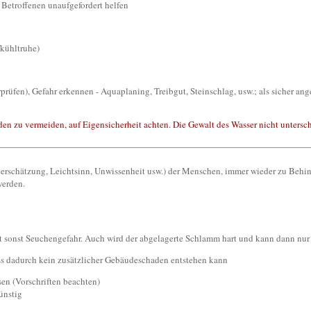
 Betroffenen unaufgefordert helfen
fkühltruhe)
rprüfen), Gefahr erkennen - Aquaplaning, Treibgut, Steinschlag, usw.; als sicher
n zu vermeiden, auf Eigensicherheit achten. Die Gewalt des Wasser nicht untersc
erschätzung, Leichtsinn, Unwissenheit usw.) der Menschen, immer wieder zu Behind
werden.
t sonst Seuchengefahr. Auch wird der abgelagerte Schlamm hart und kann dann nur
ass dadurch kein zusätzlicher Gebäudeschaden entstehen kann
n (Vorschriften beachten)
ünstig