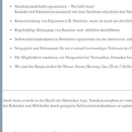
Nachbarschaftshilfe organisieren – Wer hilft wem?
Kontakt und Informationsaustausch mit dem Nachbarn erleichtert den Nach
Kennzeichnung von Eigentum (z.B. Nutztiere, wenn sie rasch aus der Ge
Regelmäßige Reinigung von Kanalzu- und -abläufen durchführen
Selbstschutzmaßnahmen in Betrieben organisieren (in der Arbeitszeit, auß
Notgepäck und Dokumente für ein eventuell notwendiges Verlassen des H
Die Möglichkeit sondieren, ein Notquartier bei Verwandten, Freunden b
Wo sind die Hauptschalter für Wasser, Strom, Heizung, Gas, Öl etc.? Sollt
Auch wenn es nicht in der Macht des Menschen liegt, Naturkatastrophen zu ver
der Behörden und Hilfskräfte durch geeignete Selbstschutzmaßnahmen zu ergänze