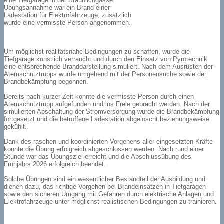
eine Tiefgarage in der Bräunlichgasse.
Übungsannahme war ein Brand einer
Ladestation für Elektrofahrzeuge, zusätzlich
wurde eine vermisste Person angenommen.
Um möglichst realitätsnahe Bedingungen zu schaffen, wurde die
Tiefgarage künstlich verraucht und durch den Einsatz von Pyrotechnik
eine entsprechende Branddarstellung simuliert. Nach dem Ausrüsten der
Atemschutztrupps wurde umgehend mit der Personensuche sowie der
Brandbekämpfung begonnen.
Bereits nach kurzer Zeit konnte die vermisste Person durch einen
Atemschutztrupp aufgefunden und ins Freie gebracht werden. Nach der
simulierten Abschaltung der Stromversorgung wurde die Brandbekämpfung
fortgesetzt und die betroffene Ladestation abgelöscht beziehungsweise
gekühlt.
Dank des raschen und koordinierten Vorgehens aller eingesetzten Kräfte
konnte die Übung erfolgreich abgeschlossen werden. Nach rund einer
Stunde war das Übungsziel erreicht und die Abschlussübung des
Frühjahrs 2026 erfolgreich beendet.
Solche Übungen sind ein wesentlicher Bestandteil der Ausbildung und
dienen dazu, das richtige Vorgehen bei Brandeinsätzen in Tiefgaragen
sowie den sicheren Umgang mit Gefahren durch elektrische Anlagen und
Elektrofahrzeuge unter möglichst realistischen Bedingungen zu trainieren.