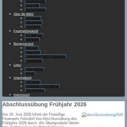
Schutzanzüge
Erste Hilfe
Spezial Geräte
Über die Wehr
Kommando
Dienstgrade
Geschichte
Feuerwehrjugend
Wir über uns
Aktivitäten
Bürgerservice
Allgemein
Feuerwehr
Gefährliche Stoffe Datenbank
Pegelstände
Links
Feuerwehren
Firmen
Unterhaltung
Löschspiel
Firefighter – The Mission
Fire Olympics
Impressum
Abschlussübung Frühjahr 2026
Am 18. Juni 2026 führte die Freiwillige
Feuerwehr Felixdorf ihre Abschlussübung des
Frühjahrs 2026 durch. Als Übungsobjekt diente