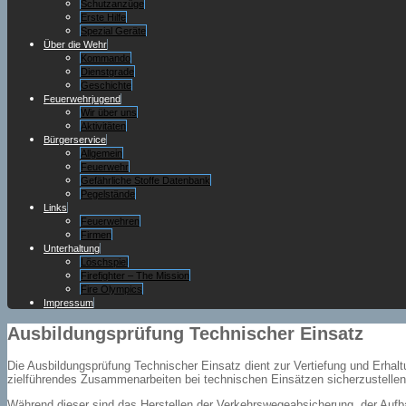
Schutzanzüge
Erste Hilfe
Spezial Geräte
Über die Wehr
Kommando
Dienstgrade
Geschichte
Feuerwehrjugend
Wir über uns
Aktivitäten
Bürgerservice
Allgemein
Feuerwehr
Gefährliche Stoffe Datenbank
Pegelstände
Links
Feuerwehren
Firmen
Unterhaltung
Löschspiel
Firefighter – The Mission
Fire Olympics
Impressum
Ausbildungsprüfung Technischer Einsatz
Die Ausbildungsprüfung Technischer Einsatz dient zur Vertiefung und Erhal
zielführendes Zusammenarbeiten bei technischen Einsätzen sicherzustellen
Während dieser sind das Herstellen der Verkehrswegeabsicherung, der Aufb