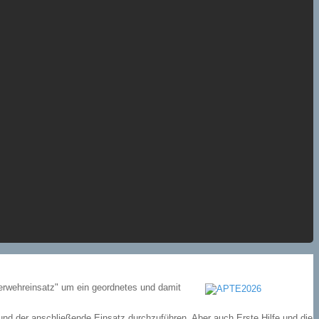
uerwehreinsatz" um ein geordnetes und damit
nd der anschließende Einsatz durchzuführen. Aber auch Erste Hilfe und die