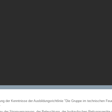
tung der Kenntnisse der Ausbildungsrichtlinie "Die Gruppe im technischen Fe
.
au der Stromversorgung, der Beleuchtung, der hydraulischen Rettungsgeräte u