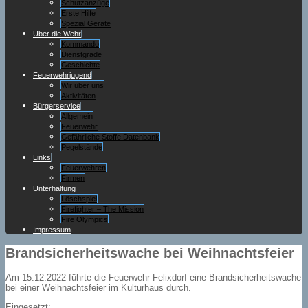
Schutzanzüge
Erste Hilfe
Spezial Geräte
Über die Wehr
Kommando
Dienstgrade
Geschichte
Feuerwehrjugend
Wir über uns
Aktivitäten
Bürgerservice
Allgemein
Feuerwehr
Gefährliche Stoffe Datenbank
Pegelstände
Links
Feuerwehren
Firmen
Unterhaltung
Löschspiel
Firefighter – The Mission
Fire Olympics
Impressum
Brandsicherheitswache bei Weihnachtsfeier
Am 15.12.2022 führte die Feuerwehr Felixdorf eine Brandsicherheitswache
bei einer Weihnachtsfeier im Kulturhaus durch.
Eingesetzt: