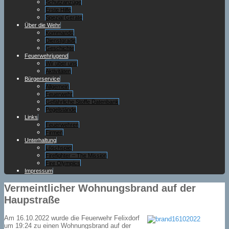
Schutzanzüge
Erste Hilfe
Spezial Geräte
Über die Wehr
Kommando
Dienstgrade
Geschichte
Feuerwehrjugend
Wir über uns
Aktivitäten
Bürgerservice
Allgemein
Feuerwehr
Gefährliche Stoffe Datenbank
Pegelstände
Links
Feuerwehren
Firmen
Unterhaltung
Löschspiel
Firefighter – The Mission
Fire Olympics
Impressum
Vermeintlicher Wohnungsbrand auf der
Haupstraße
Am 16.10.2022 wurde die Feuerwehr Felixdorf
um 19:24 zu einen Wohnungsbrand auf der