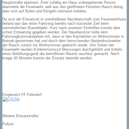
Hauptstraße alarmiert. Eine zufällig am Haus vorbeigehende Person
alarmierte die Feuerwehr, weil aus den geöffneten Fenstern Rauch drang
aber sich auf Rufen und Klingeln niemand meldete.
Da sich der Einsatzort in unmittelbarer Nachbarschaft zum Feuerwehrhaus
befand war das erste Fahrzeug bereits nach kürzester Zeit beim
vermeintlichen Brandobjekt. Kurz nach unserem Eintreffen konnte aber
schon Entwarung gegeben werden. Der Hausbesitzer teilte dem
Fahrzeugkommandanten mit, dass er den Kachelofen im Wohnzimmer in
Betrieb genommen hat und durch dem herrschenden Niederdruckwetter
der Rauch zurück ins Wohnzimmer gedrückt wurde. Von Seiten der
Feuerwehr wurden Kohlenmonoxyd Messungen durchgeführt und mittels
eines Belüftungsgerät die betroffenen Räume rauchlos gemacht. Nach
knapp 30 Minuten konnte der Einsatz beendet werden.
Eingesetzt FF Felixdorf:
Weitere Einsatzkräfte:
Polizei