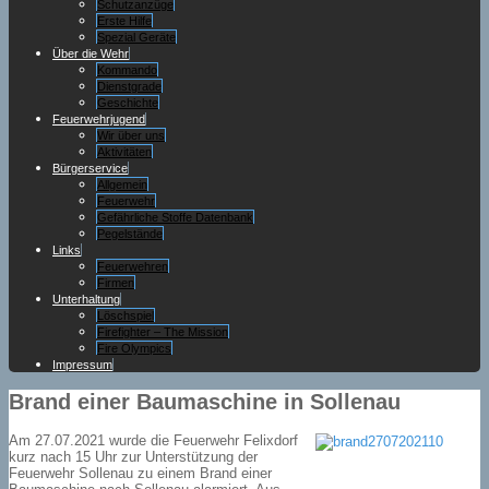
Schutzanzüge
Erste Hilfe
Spezial Geräte
Über die Wehr
Kommando
Dienstgrade
Geschichte
Feuerwehrjugend
Wir über uns
Aktivitäten
Bürgerservice
Allgemein
Feuerwehr
Gefährliche Stoffe Datenbank
Pegelstände
Links
Feuerwehren
Firmen
Unterhaltung
Löschspiel
Firefighter – The Mission
Fire Olympics
Impressum
Brand einer Baumaschine in Sollenau
Am 27.07.2021 wurde die Feuerwehr Felixdorf
kurz nach 15 Uhr zur Unterstützung der
Feuerwehr Sollenau zu einem Brand einer