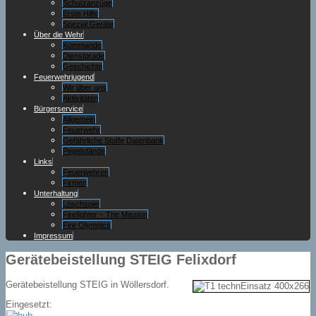
Schutzanzüge
Erste Hilfe
Spezial Geräte
Über die Wehr
Kommando
Dienstgrade
Geschichte
Feuerwehrjugend
Wir über uns
Aktivitäten
Bürgerservice
Allgemein
Feuerwehr
Gefährliche Stoffe Datenbank
Pegelstände
Links
Feuerwehren
Firmen
Unterhaltung
Löschspiel
Firefighter – The Mission
Fire Olympics
Impressum
Gerätebeistellung STEIG Felixdorf
Gerätebeistellung STEIG in Wöllersdorf.
Eingesetzt: