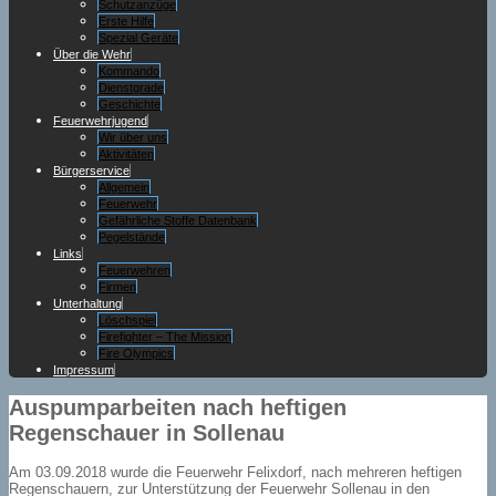
Schutzanzüge
Erste Hilfe
Spezial Geräte
Über die Wehr
Kommando
Dienstgrade
Geschichte
Feuerwehrjugend
Wir über uns
Aktivitäten
Bürgerservice
Allgemein
Feuerwehr
Gefährliche Stoffe Datenbank
Pegelstände
Links
Feuerwehren
Firmen
Unterhaltung
Löschspiel
Firefighter – The Mission
Fire Olympics
Impressum
Auspumparbeiten nach heftigen
Regenschauer in Sollenau
Am 03.09.2018 wurde die Feuerwehr Felixdorf, nach mehreren heftigen
Regenschauern, zur Unterstützung der Feuerwehr Sollenau in den