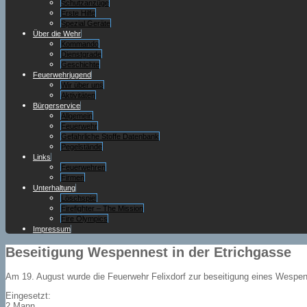
Schutzanzüge
Erste Hilfe
Spezial Geräte
Über die Wehr
Kommando
Dienstgrade
Geschichte
Feuerwehrjugend
Wir über uns
Aktivitäten
Bürgerservice
Allgemein
Feuerwehr
Gefährliche Stoffe Datenbank
Pegelstände
Links
Feuerwehren
Firmen
Unterhaltung
Löschspiel
Firefighter – The Mission
Fire Olympics
Impressum
Beseitigung Wespennest in der Etrichgasse
Am 19. August wurde die Feuerwehr Felixdorf zur beseitigung eines Wespen
Eingesetzt:
2 Mann