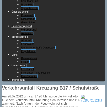
Schutzanzüge
Erste Hilfe
Spezial Geräte
Über die Wehr
Kommando
Dienstgrade
Geschichte
Feuerwehrjugend
Wir über uns
Aktivitäten
Bürgerservice
Allgemein
Feuerwehr
Gefährliche Stoffe Datenbank
Pegelstände
Links
Feuerwehren
Firmen
Unterhaltung
Löschspiel
Firefighter – The Mission
Fire Olympics
Impressum
Verkehrsunfall Kreuzung B17 / Schulstraße
Am 26.07.2012 um ca. 17.20 Uhr wurde die FF Felixdorf
zu einem Verkehrsunfall Kreuzung Schulstrasse und B17
alarmiert. Nach Ankunft der Feuerwehr bot sich