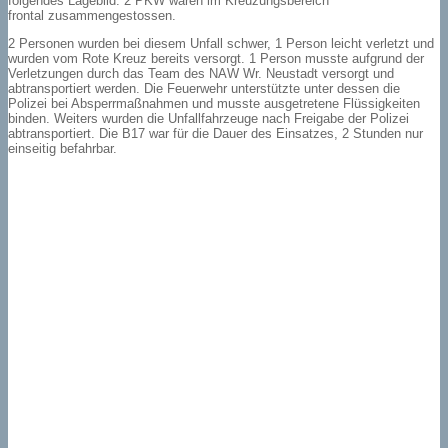
folgendes Lagebild. 2 PKW waren im Kreuzungsbereich
frontal zusammengestossen.
2 Personen wurden bei diesem Unfall schwer, 1 Person leicht verletzt und
wurden vom Rote Kreuz bereits versorgt. 1 Person musste aufgrund der
Verletzungen durch das Team des NAW Wr. Neustadt versorgt und
abtransportiert werden. Die Feuerwehr unterstützte unter dessen die
Polizei bei Absperrmaßnahmen und musste ausgetretene Flüssigkeiten
binden. Weiters wurden die Unfallfahrzeuge nach Freigabe der Polizei
abtransportiert. Die B17 war für die Dauer des Einsatzes, 2 Stunden nur
einseitig befahrbar.