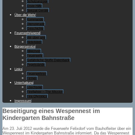
Schutzanzüge
Erste Hilfe
Spezial Geräte
Über die Wehr
Kommando
Dienstgrade
Geschichte
Feuerwehrjugend
Wir über uns
Aktivitäten
Bürgerservice
Allgemein
Feuerwehr
Gefährliche Stoffe Datenbank
Pegelstände
Links
Feuerwehren
Firmen
Unterhaltung
Löschspiel
Firefighter – The Mission
Fire Olympics
Impressum
Beseitigung eines Wespennest im
Kindergarten Bahnstraße
Am 23. Juli 2012 wurde die Feuerwehr Felixdorf vom Bauhofleiter über ein
Wespennest im Kindergarten Bahnstraße informiert. Da das Wespennest