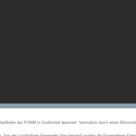
hießbahn der PVWM in Großmittel alarmiert. Vermutlich durch einen Blitzsch
ße. Von der zuständigen Feuerwehr Haschendorf wurden die Feuerwehren Ebenfu