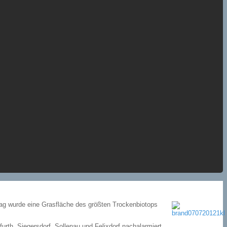
lag wurde eine Grasfläche des größten Trockenbiotops
rth, Siegersdorf, Sollenau und Felixdorf nachalarmiert.