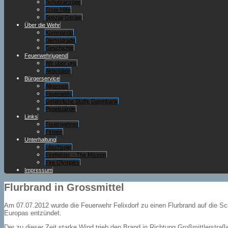
Schutzanzüge
Erste Hilfe
Spezial Geräte
Über die Wehr
Kommando
Dienstgrade
Geschichte
Feuerwehrjugend
Wir über uns
Aktivitäten
Bürgerservice
Allgemein
Feuerwehr
Gefährliche Stoffe Datenbank
Pegelstände
Links
Feuerwehren
Firmen
Unterhaltung
Löschspiel
Firefighter – The Mission
Fire Olympics
Impressum
Flurbrand in Grossmittel
Am 07.07.2012 wurde die Feuerwehr Felixdorf zu einen Flurbrand auf die Sc
Europas entzündet.
Der zu dieser Zeit starke Wind trieb den Brand in Richtung Großmittlerstra