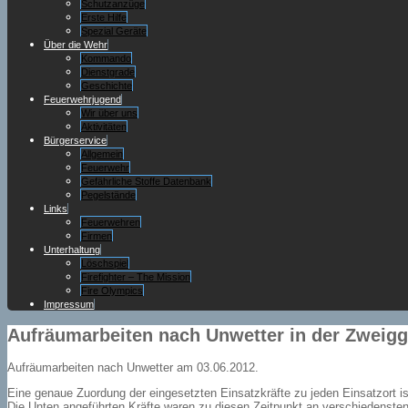
Schutzanzüge
Erste Hilfe
Spezial Geräte
Über die Wehr
Kommando
Dienstgrade
Geschichte
Feuerwehrjugend
Wir über uns
Aktivitäten
Bürgerservice
Allgemein
Feuerwehr
Gefährliche Stoffe Datenbank
Pegelstände
Links
Feuerwehren
Firmen
Unterhaltung
Löschspiel
Firefighter – The Mission
Fire Olympics
Impressum
Aufräumarbeiten nach Unwetter in der Zweig
Aufräumarbeiten nach Unwetter am 03.06.2012.
Eine genaue Zuordung der eingesetzten Einsatzkräfte zu jeden Einsatzort ist
Die Unten angeführten Kräfte waren zu diesen Zeitpunkt an verschiedenste