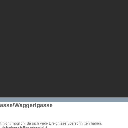
gasse/Waggerlgasse
 nicht möglich, da sich viele Ereignisse überschnitten haben.
n Schadensstellen eingesetzt.