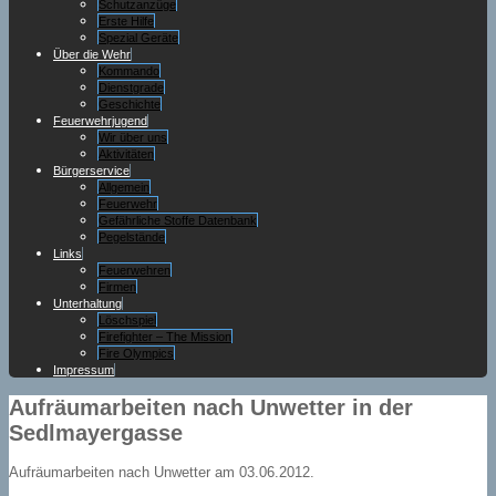
Schutzanzüge
Erste Hilfe
Spezial Geräte
Über die Wehr
Kommando
Dienstgrade
Geschichte
Feuerwehrjugend
Wir über uns
Aktivitäten
Bürgerservice
Allgemein
Feuerwehr
Gefährliche Stoffe Datenbank
Pegelstände
Links
Feuerwehren
Firmen
Unterhaltung
Löschspiel
Firefighter – The Mission
Fire Olympics
Impressum
Aufräumarbeiten nach Unwetter in der
Sedlmayergasse
Aufräumarbeiten nach Unwetter am 03.06.2012.