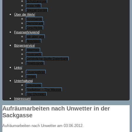
Schutzanzüge
Erste Hilfe
Spezial Geräte
Über die Wehr
Kommando
Dienstgrade
Geschichte
Feuerwehrjugend
Wir über uns
Aktivitäten
Bürgerservice
Allgemein
Feuerwehr
Gefährliche Stoffe Datenbank
Pegelstände
Links
Feuerwehren
Firmen
Unterhaltung
Löschspiel
Firefighter – The Mission
Fire Olympics
Impressum
Aufräumarbeiten nach Unwetter in der
Sackgasse
Aufräumarbeiten nach Unwetter am 03.06.2012.