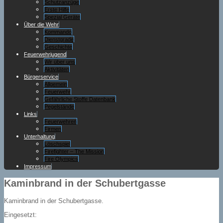
Schutzanzüge
Erste Hilfe
Spezial Geräte
Über die Wehr
Kommando
Dienstgrade
Geschichte
Feuerwehrjugend
Wir über uns
Aktivitäten
Bürgerservice
Allgemein
Feuerwehr
Gefährliche Stoffe Datenbank
Pegelstände
Links
Feuerwehren
Firmen
Unterhaltung
Löschspiel
Firefighter – The Mission
Fire Olympics
Impressum
Kaminbrand in der Schubertgasse
Kaminbrand in der Schubertgasse.
Eingesetzt: