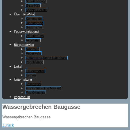
Schutzanzüge
Erste Hilfe
Spezial Geräte
Über die Wehr
Kommando
Dienstgrade
Geschichte
Feuerwehrjugend
Wir über uns
Aktivitäten
Bürgerservice
Allgemein
Feuerwehr
Gefährliche Stoffe Datenbank
Pegelstände
Links
Feuerwehren
Firmen
Unterhaltung
Löschspiel
Firefighter – The Mission
Fire Olympics
Impressum
Wassergebrechen Baugasse
Wassergebrechen Baugasse
Zurück