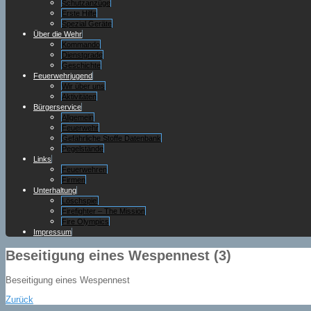
Schutzanzüge
Erste Hilfe
Spezial Geräte
Über die Wehr
Kommando
Dienstgrade
Geschichte
Feuerwehrjugend
Wir über uns
Aktivitäten
Bürgerservice
Allgemein
Feuerwehr
Gefährliche Stoffe Datenbank
Pegelstände
Links
Feuerwehren
Firmen
Unterhaltung
Löschspiel
Firefighter – The Mission
Fire Olympics
Impressum
Beseitigung eines Wespennest (3)
Beseitigung eines Wespennest
Zurück