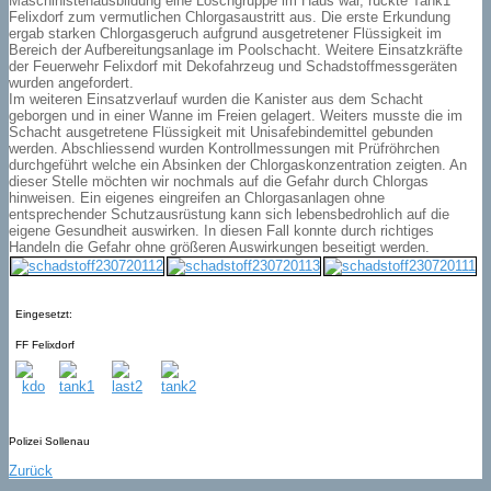
Maschinistenausbildung eine Löschgruppe im Haus war, rückte Tank1
Felixdorf zum vermutlichen Chlorgasaustritt aus. Die erste Erkundung
ergab starken Chlorgasgeruch aufgrund ausgetretener Flüssigkeit im
Bereich der Aufbereitungsanlage im Poolschacht. Weitere Einsatzkräfte
der Feuerwehr Felixdorf mit Dekofahrzeug und Schadstoffmessgeräten
wurden angefordert.
Im weiteren Einsatzverlauf wurden die Kanister aus dem Schacht
geborgen und in einer Wanne im Freien gelagert. Weiters musste die im
Schacht ausgetretene Flüssigkeit mit Unisafebindemittel gebunden
werden. Abschliessend wurden Kontrollmessungen mit Prüfröhrchen
durchgeführt welche ein Absinken der Chlorgaskonzentration zeigten. An
dieser Stelle möchten wir nochmals auf die Gefahr durch Chlorgas
hinweisen. Ein eigenes eingreifen an Chlorgasanlagen ohne
entsprechender Schutzausrüstung kann sich lebensbedrohlich auf die
eigene Gesundheit auswirken. In diesen Fall konnte durch richtiges
Handeln die Gefahr ohne größeren Auswirkungen beseitigt werden.
Eingesetzt:
FF Felixdorf
Polizei Sollenau
Zurück