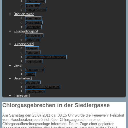
Schutzanzüge
Erste Hilfe
Spezial Geräte
Über die Wehr
Kommando
Dienstgrade
Geschichte
Feuerwehrjugend
Wir über uns
Aktivitäten
Bürgerservice
Allgemein
Feuerwehr
Gefährliche Stoffe Datenbank
Pegelstände
Links
Feuerwehren
Firmen
Unterhaltung
Löschspiel
Firefighter – The Mission
Fire Olympics
Impressum
Chlorgasgebrechen in der Siedlergasse
Am Samstag den 23.07.2011 ca. 08.15 Uhr wurde die Feuerwehr Felixdorf
vom Hausbesitzer persönlich über Chlorgasgeruch in seiner
Chlorgasaufbereitungsanlage informiert. Da im Zuge einer geplanten