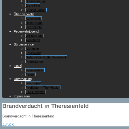
Schutzanzüge
Erste Hilfe
Spezial Geräte
Über die Wehr
Kommando
Dienstgrade
Geschichte
Feuerwehrjugend
Wir über uns
Aktivitäten
Bürgerservice
Allgemein
Feuerwehr
Gefährliche Stoffe Datenbank
Pegelstände
Links
Feuerwehren
Firmen
Unterhaltung
Löschspiel
Firefighter – The Mission
Fire Olympics
Impressum
Brandverdacht in Theresienfeld
Brandverdacht in Theresienfeld
Zurück