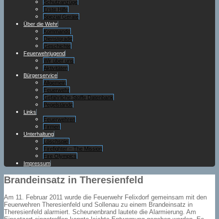
Schutzanzüge
Erste Hilfe
Spezial Geräte
Über die Wehr
Kommando
Dienstgrade
Geschichte
Feuerwehrjugend
Wir über uns
Aktivitäten
Bürgerservice
Allgemein
Feuerwehr
Gefährliche Stoffe Datenbank
Pegelstände
Links
Feuerwehren
Firmen
Unterhaltung
Löschspiel
Firefighter – The Mission
Fire Olympics
Impressum
Brandeinsatz in Theresienfeld
Am 11. Februar 2011 wurde die Feuerwehr Felixdorf gemeinsam mit den
Feuerwehren Theresienfeld und Sollenau zu einem Brandeinsatz in
Theresienfeld alarmiert. Scheunenbrand lautete die Alarmierung. Am