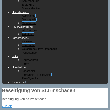
Schutzanzüge
Erste Hilfe
Spezial Geräte
Über die Wehr
Kommando
Dienstgrade
Geschichte
Feuerwehrjugend
Wir über uns
Aktivitäten
Bürgerservice
Allgemein
Feuerwehr
Gefährliche Stoffe Datenbank
Pegelstände
Links
Feuerwehren
Firmen
Unterhaltung
Löschspiel
Firefighter – The Mission
Fire Olympics
Impressum
Beseitigung von Sturmschäden
Beseitigung von Sturmschäden
Zurück