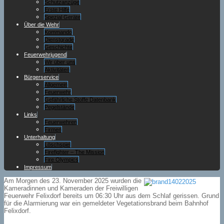
Schutzanzüge
Erste Hilfe
Spezial Geräte
Über die Wehr
Kommando
Dienstgrade
Geschichte
Feuerwehrjugend
Wir über uns
Aktivitäten
Bürgerservice
Allgemein
Feuerwehr
Gefährliche Stoffe Datenbank
Pegelstände
Links
Feuerwehren
Firmen
Unterhaltung
Löschspiel
Firefighter – The Mission
Fire Olympics
Impressum
Am Morgen des 23. November 2025 wurden die
Kameradinnen und Kameraden der Freiwilligen
Feuerwehr Felixdorf bereits um 06:30 Uhr aus dem Schlaf gerissen. Grund
für die Alarmierung war ein gemeldeter Vegetationsbrand beim Bahnhof
Felixdorf.