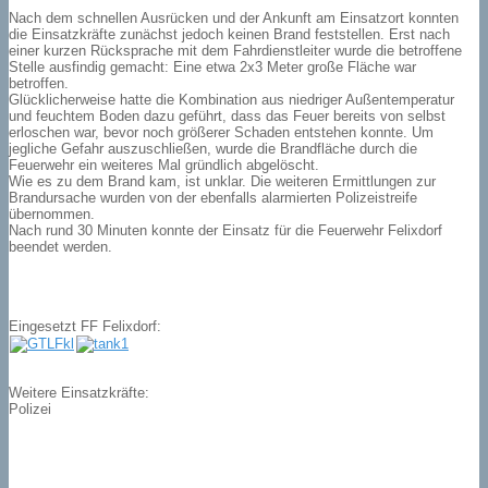
Nach dem schnellen Ausrücken und der Ankunft am Einsatzort konnten
die Einsatzkräfte zunächst jedoch keinen Brand feststellen. Erst nach
einer kurzen Rücksprache mit dem Fahrdienstleiter wurde die betroffene
Stelle ausfindig gemacht: Eine etwa 2x3 Meter große Fläche war
betroffen.
Glücklicherweise hatte die Kombination aus niedriger Außentemperatur
und feuchtem Boden dazu geführt, dass das Feuer bereits von selbst
erloschen war, bevor noch größerer Schaden entstehen konnte. Um
jegliche Gefahr auszuschließen, wurde die Brandfläche durch die
Feuerwehr ein weiteres Mal gründlich abgelöscht.
Wie es zu dem Brand kam, ist unklar. Die weiteren Ermittlungen zur
Brandursache wurden von der ebenfalls alarmierten Polizeistreife
übernommen.
Nach rund 30 Minuten konnte der Einsatz für die Feuerwehr Felixdorf
beendet werden.
Eingesetzt FF Felixdorf:
Weitere Einsatzkräfte:
Polizei