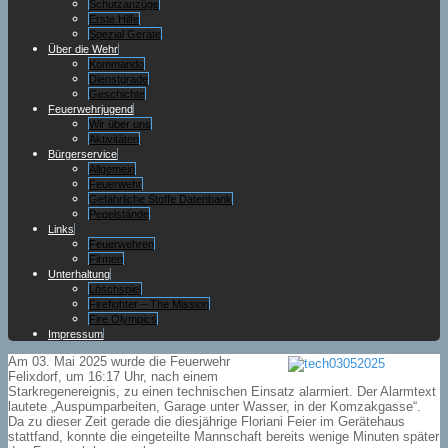
Schutzanzüge
Erste Hilfe
Spezial Geräte
Über die Wehr
Kommando
Dienstgrade
Geschichte
Feuerwehrjugend
Wir über uns
Aktivitäten
Bürgerservice
Allgemein
Feuerwehr
Gefährliche Stoffe Datenbank
Pegelstände
Links
Feuerwehren
Firmen
Unterhaltung
Löschspiel
Firefighter – The Mission
Fire Olympics
Impressum
Am 03. Mai 2025 wurde die Feuerwehr
Felixdorf, um 16:17 Uhr, nach einem
Starkregenereignis, zu einen technischen Einsatz alarmiert. Der Alarmtext
lautete „Auspumparbeiten, Garage unter Wasser, in der Komzakgasse“.
Da zu dieser Zeit gerade die diesjährige Floriani Feier im Gerätehaus
stattfand, konnte die eingeteilte Mannschaft bereits wenige Minuten später