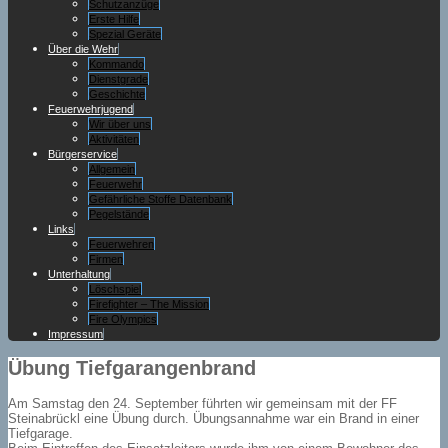
Schutzanzüge
Erste Hilfe
Spezial Geräte
Über die Wehr
Kommando
Dienstgrade
Geschichte
Feuerwehrjugend
Wir über uns
Aktivitäten
Bürgerservice
Allgemein
Feuerwehr
Gefährliche Stoffe Datenbank
Pegelstände
Links
Feuerwehren
Firmen
Unterhaltung
Löschspiel
Firefighter – The Mission
Fire Olympics
Impressum
Übung Tiefgarangenbrand
Am Samstag den 24. September führten wir gemeinsam mit der FF
Steinabrückl eine Übung durch. Übungsannahme war ein Brand in einer
Tiefgarage.