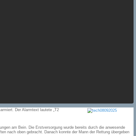
rmiert. Der Alarmtext lautete „T2
letzungen am Bein. Die Erstversorgung wurde bereits durch die anwesende
räften nach oben gebracht. Danach konnte der Mann der Rettung übergeben