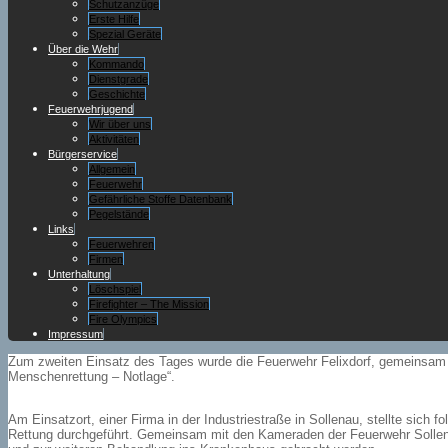
Schutzanzüge
Erste Hilfe
Spezial Geräte
Über die Wehr
Kommando
Dienstgrade
Geschichte
Feuerwehrjugend
Wir über uns
Aktivitäten
Bürgerservice
Allgemein
Feuerwehr
Gefährliche Stoffe Datenbank
Pegelstände
Links
Feuerwehren
Firmen
Unterhaltung
Löschspiel
Firefighter – The Mission
Fire Olympics
Impressum
Zum zweiten Einsatz des Tages wurde die Feuerwehr Felixdorf, gemeinsam m
Menschenrettung – Notlage“.
Am Einsatzort, einer Firma in der Industriestraße in Sollenau, stellte sich
Rettung durchgeführt. Gemeinsam mit den Kameraden der Feuerwehr Sollenau