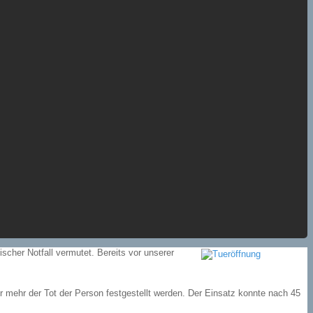
scher Notfall vermutet. Bereits vor unserer
r mehr der Tot der Person festgestellt werden. Der Einsatz konnte nach 45