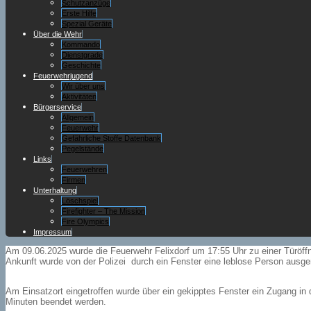
Schutzanzüge
Erste Hilfe
Spezial Geräte
Über die Wehr
Kommando
Dienstgrade
Geschichte
Feuerwehrjugend
Wir über uns
Aktivitäten
Bürgerservice
Allgemein
Feuerwehr
Gefährliche Stoffe Datenbank
Pegelstände
Links
Feuerwehren
Firmen
Unterhaltung
Löschspiel
Firefighter – The Mission
Fire Olympics
Impressum
Am 09.06.2025 wurde die Feuerwehr Felixdorf um 17:55 Uhr zu einer Türöffnu
Ankunft wurde von der Polizei durch ein Fenster eine leblose Person ausg
Am Einsatzort eingetroffen wurde über ein gekipptes Fenster ein Zugang in
Minuten beendet werden.