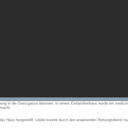
ng in die Grenzgasse alarmiert. In einem Einfamilienhaus wurde ein medizini
emacht.
 das Haus hergestellt. Leider konnte durch den anwesenden Rettungsdienst nu