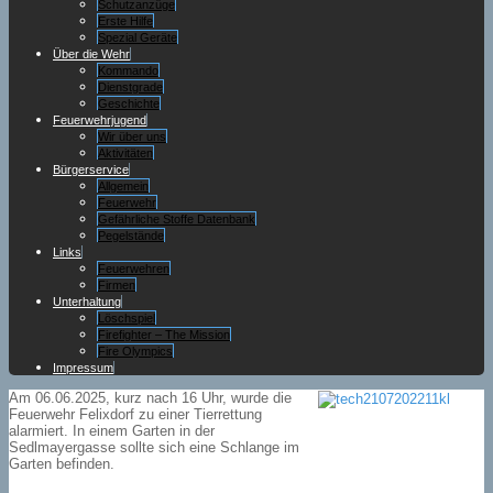
Schutzanzüge
Erste Hilfe
Spezial Geräte
Über die Wehr
Kommando
Dienstgrade
Geschichte
Feuerwehrjugend
Wir über uns
Aktivitäten
Bürgerservice
Allgemein
Feuerwehr
Gefährliche Stoffe Datenbank
Pegelstände
Links
Feuerwehren
Firmen
Unterhaltung
Löschspiel
Firefighter – The Mission
Fire Olympics
Impressum
Am 06.06.2025, kurz nach 16 Uhr, wurde die
Feuerwehr Felixdorf zu einer Tierrettung
alarmiert. In einem Garten in der
Sedlmayergasse sollte sich eine Schlange im
Garten befinden.